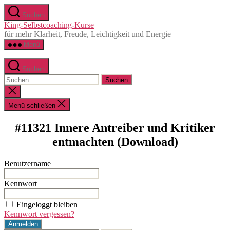
Zum
Suchen
Inhalt
King-Selbstcoaching-Kurse
springen
für mehr Klarheit, Freude, Leichtigkeit und Energie
Menü
Suchen
Suchen
nach:
Suche
schließen
Menü schließen
#11321 Innere Antreiber und Kritiker
entmachten (Download)
Benutzername
Kennwort
Eingeloggt bleiben
Kennwort vergessen?